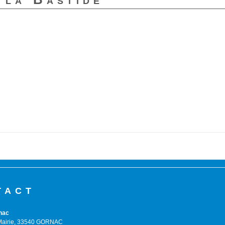
tact
nac
 Mairie, 33540 GORNAC