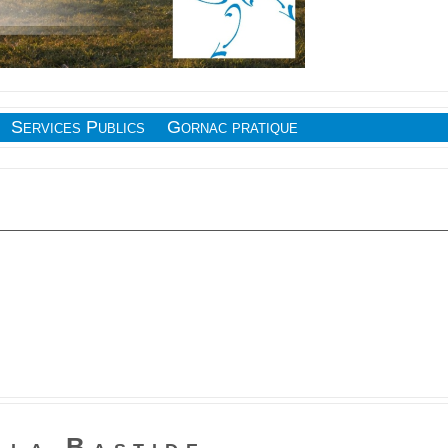
Services Publics
Gornac pratique
 la Bastide