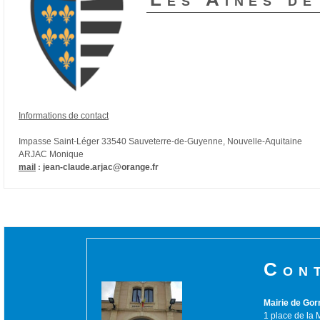
Informations de contact
Impasse Saint-Léger 33540 Sauveterre-de-Guyenne, Nouvelle-Aquitaine
ARJAC Monique
mail
:
jean-claude.arjac@orange.fr
Con
Mairie de Gor
1 place de la